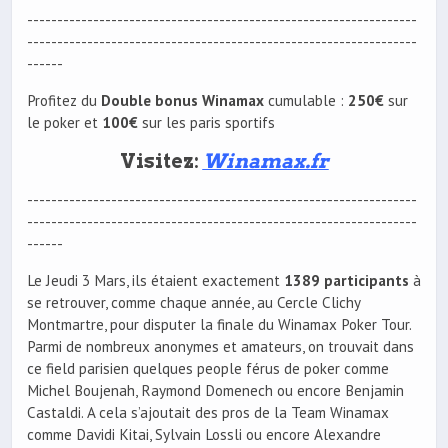
-----------------------------------------------------------------
-----------------------------------------------------------------
------
Profitez du
Double bonus Winamax
cumulable :
250€
sur
le poker et
100€
sur les paris sportifs
Visitez:
Winamax.fr
-----------------------------------------------------------------
-----------------------------------------------------------------
------
Le Jeudi 3 Mars, ils étaient exactement
1389 participants
à
se retrouver, comme chaque année, au Cercle Clichy
Montmartre, pour disputer la finale du Winamax Poker Tour.
Parmi de nombreux anonymes et amateurs, on trouvait dans
ce field parisien quelques people férus de poker comme
Michel Boujenah, Raymond Domenech ou encore Benjamin
Castaldi. A cela s’ajoutait des pros de la Team Winamax
comme Davidi Kitai, Sylvain Lossli ou encore Alexandre