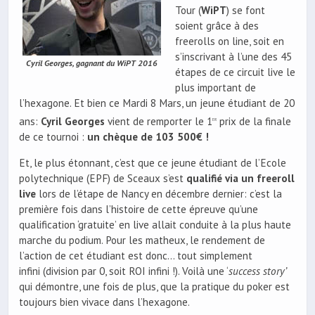
Tour (
WiPT
) se font
soient grâce à des
freerolls on line, soit en
s’inscrivant à l’une des 45
Cyril Georges, gagnant du WiPT 2016
étapes de ce circuit live le
plus important de
l’hexagone. Et bien ce Mardi 8 Mars, un jeune étudiant de 20
ans:
Cyril Georges
vient de remporter le 1
prix de la finale
er
de ce tournoi :
un chèque de 103 500€ !
Et, le plus étonnant, c’est que ce jeune étudiant de l’Ecole
polytechnique (EPF) de Sceaux s’est
qualifié via un freeroll
live
lors de l’étape de Nancy en décembre dernier: c’est la
première fois dans l’histoire de cette épreuve qu’une
qualification ‘gratuite’ en live allait conduite à la plus haute
marche du podium. Pour les matheux, le rendement de
l’action de cet étudiant est donc… tout simplement
infini (division par 0, soit ROI infini !). Voilà une ‘
success story’
qui démontre, une fois de plus, que la pratique du poker est
toujours bien vivace dans l’hexagone.