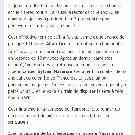
Le jeune étudiant ne se démonte pas et croit en sa bonne
étoile : après tout, s’il a réussi à rester dans le top 10 en
nombre de jetons à partir du Jour 2, pourquoi ne pas
persévérer et aller jusqu’au bout ?
C’est effectivement ce qu’il a fait au terme d’une séance de
presque 10 heures.
Allan Tirel
étant out sur un bad beat à
la 8
place, il entreprend d’éliminer 3 de ses compétiteurs
ème
en l’espace de 10 minutes. Après un dernier carré très
disputé, Cyril Georges se retrouve en heads-up avec le
joueur parisien
Sylvain Nazarian
. Cet agent immobilier de 52
ans qui exerce en Île de France est lui aussi un pur
phénomène du poker. Pensez donc, il a découvert le jeu il y à
peine un an … et le voilà en train de disputer le tête à tête
final du WiPT !
C’est finalement la jeunesse qui l’emportera, le runner-up
empochant tout de même un lot de consolation …de
81 500€
!
Avec la
victoire de Cyril Georges
sur
Sylvain Nazarian,
ce