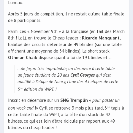
Luneau.
Après 5 jours de compétition, il ne restait qu’une table finale
de 8 participants.
Parmi ces « November 9th » à la française (en fait des March
8th ! LoL), on trouve le Cheap leader :
Ricardo Manquant
,
habitué des circuits, détenteur de 49 blindes (sur une table
affichant une moyenne de 34 blindes). Le short stack
Othman Chaib
dispose quant à lui de 19 blindes et, …
…de façon très improbable, on découvre à cette table
un jeune étudiant de 20 ans
Cyril Georges
qui s’est
qualifié à l’étape de Nancy, l’une des 45 étapes de cette
5
édition du WiPT. !
ème
Inscrit en décembre sur un
SNG Tremplin
«
pour passer un
bon week-end
!» Cyril se retrouve 3 mois plus tard, 3
tapis à
ème
cette table finale du WiPT, à la tête d’un stack de 42
blindes, ce qui est loin d’être ridicule par rapport aux 49
blindes du cheap leader !