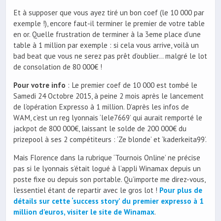
Et à supposer que vous ayez tiré un bon coef (le 10 000 par
exemple !), encore faut-il terminer le premier de votre table
en or. Quelle frustration de terminer à la 3eme place d’une
table à 1 million par exemple : si cela vous arrive, voilà un
bad beat que vous ne serez pas prêt d’oublier… malgré le lot
de consolation de 80 000€ !
Pour votre info
: Le premier coef de 10 000 est tombé le
Samedi 24 Octobre 2015, à peine 2 mois après le lancement
de l’opération Expresso à 1 million. D’après les infos de
WAM, c’est un reg lyonnais ‘lele7669’ qui aurait remporté le
jackpot de 800 000€, laissant le solde de 200 000€ du
prizepool à ses 2 compétiteurs : ‘Ze blonde’ et ‘kaderkeita99’.
Mais Florence dans la rubrique ‘Tournois Online’ ne précise
pas si le lyonnais s’était logué à l’appli Winamax depuis un
poste fixe ou depuis son portable. Qu’importe me direz-vous,
l’essentiel étant de repartir avec le gros lot !
Pour plus de
détails sur cette ‘success story’ du premier expresso à 1
million d’euros, visiter le site de Winamax
.