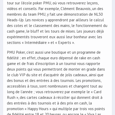
tour sur l’école poker PMU, où vous retrouverez leçons,
vidéos et conseils. Par exemple, Clément Beauvois, un des
membres du team PMU, y fait une démonstration de NL50
Heads-Up. Les novices y apprendront par ailleurs le calcul
des cotes et le classement des mains, le fonctionnement du
cash game, le bluff et les tours de mises. Les joueurs déjà
expérimentés trouveront eux aussi leur bonheur avec les
sections « Intermédiaire » et « Experts ».
PMU Poker, c’est aussi une boutique et un programme de
fidélité ; en effet, chaque euro dépensé de rake en cash
game et de frais d’inscription à un tournoi vous rapporte
deux points qui vous permettront de monter en grade dans
le club VIP du site et d’acquérir de jolis cadeaux, ainsi que
des bonus et des entrées à des tournois. Les promotions,
accessibles à tous, sont nombreuses et changent tout au
long de l’année ; vous retrouverez par exemple le « Card
Rush », des cartes cadeaux à récolter qui donnent droit à
des entrées à des tournois et à des prix en cash, la
promotion « Happy Hours » qui multiple par trois vos points
de fidélité entre 18 et 20 heures, ou encore le « Viva Las