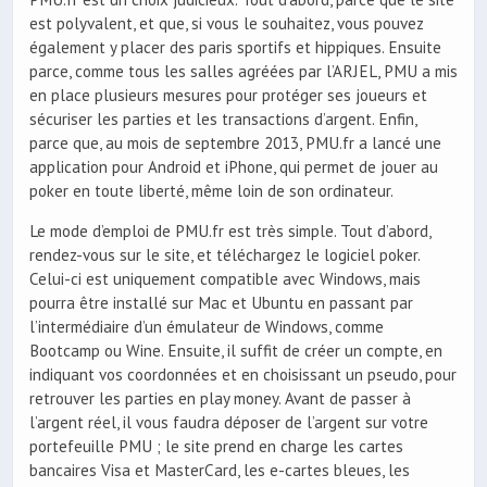
est polyvalent, et que, si vous le souhaitez, vous pouvez
également y placer des paris sportifs et hippiques. Ensuite
parce, comme tous les salles agréées par l’ARJEL, PMU a mis
en place plusieurs mesures pour protéger ses joueurs et
sécuriser les parties et les transactions d’argent. Enfin,
parce que, au mois de septembre 2013, PMU.fr a lancé une
application pour Android et iPhone, qui permet de jouer au
poker en toute liberté, même loin de son ordinateur.
Le mode d’emploi de PMU.fr est très simple. Tout d’abord,
rendez-vous sur le site, et téléchargez le logiciel poker.
Celui-ci est uniquement compatible avec Windows, mais
pourra être installé sur Mac et Ubuntu en passant par
l’intermédiaire d’un émulateur de Windows, comme
Bootcamp ou Wine. Ensuite, il suffit de créer un compte, en
indiquant vos coordonnées et en choisissant un pseudo, pour
retrouver les parties en play money. Avant de passer à
l’argent réel, il vous faudra déposer de l’argent sur votre
portefeuille PMU ; le site prend en charge les cartes
bancaires Visa et MasterCard, les e-cartes bleues, les