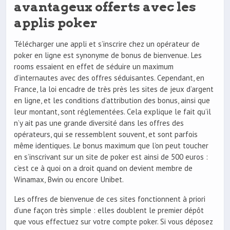
avantageux offerts avec les
applis poker
Télécharger une appli et s’inscrire chez un opérateur de
poker en ligne est synonyme de bonus de bienvenue. Les
rooms essaient en effet de séduire un maximum
d’internautes avec des offres séduisantes. Cependant, en
France, la loi encadre de très près les sites de jeux d’argent
en ligne, et les conditions d’attribution des bonus, ainsi que
leur montant, sont réglementées. Cela explique le fait qu’il
n’y ait pas une grande diversité dans les offres des
opérateurs, qui se ressemblent souvent, et sont parfois
même identiques. Le bonus maximum que l’on peut toucher
en s’inscrivant sur un site de poker est ainsi de 500 euros :
c’est ce à quoi on a droit quand on devient membre de
Winamax, Bwin ou encore Unibet.
Les offres de bienvenue de ces sites fonctionnent à priori
d’une façon très simple : elles doublent le premier dépôt
que vous effectuez sur votre compte poker. Si vous déposez