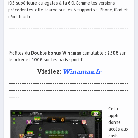
iOS supérieure ou égales à la 6.0. Comme les versions
précédentes, elle tourne sur les 3 supports : iPhone, iPad et
iPod Touch.
-----------------------------------------------------------------
-----------------------------------------------------------------
------
Profitez du
Double bonus Winamax
cumulable :
250€
sur
le poker et
100€
sur les paris sportifs
Visitez:
Winamax.fr
-----------------------------------------------------------------
-----------------------------------------------------------------
------
Cette
appli
donne
accès aux
cash