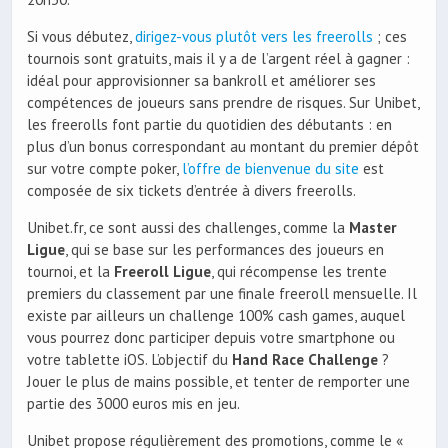
Si vous débutez,
dirigez-vous plutôt vers les freerolls
; ces
tournois sont gratuits, mais il y a de l’argent réel à gagner :
idéal pour approvisionner sa bankroll et améliorer ses
compétences de joueurs sans prendre de risques. Sur Unibet,
les freerolls font partie du quotidien des débutants : en
plus d’un bonus correspondant au montant du premier dépôt
sur votre compte poker,
l’offre de bienvenue du site
est
composée de six tickets d’entrée à divers freerolls.
Unibet.fr, ce sont aussi des challenges, comme la
Master
Ligue
, qui se base sur les performances des joueurs en
tournoi, et la
Freeroll Ligue
, qui récompense les trente
premiers du classement par une finale freeroll mensuelle. Il
existe par ailleurs un challenge 100% cash games, auquel
vous pourrez donc participer depuis votre smartphone ou
votre tablette iOS. L’objectif du
Hand Race Challenge
?
Jouer le plus de mains possible, et tenter de remporter une
partie des 3000 euros mis en jeu.
Unibet propose régulièrement des promotions, comme le «